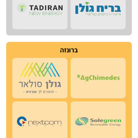
ברונזה